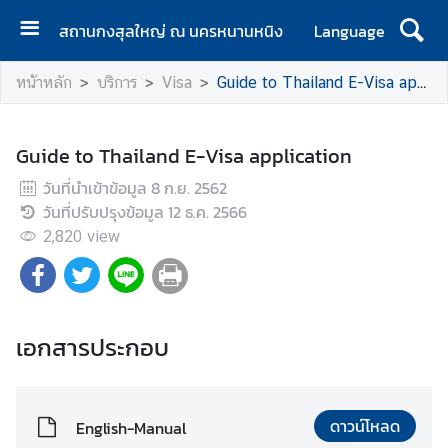
สถานกงสุลใหญ่ ณ นครหนานหนิง
Language
ห
หน้าหลัก
บริการ
Visa
Guide to Thailand E-Visa application
น้
า
แ
Guide to Thailand E-Visa application
ร
วันที่นำเข้าข้อมูล
ก
8 ก.ย. 2562
วันที่ปรับปรุงข้อมูล
12 ธ.ค. 2566
ส
2,820
view
ถ
า
น
ก
เอกสารประกอบ
ง
สุ
ล
ใ
ดาวน์โหลด
English-Manual
ห