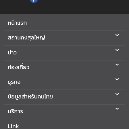
กิ
จ
หน้าแรก
ข้
อ
สถานกงสุลใหญ่
มู
ล
ข่าว
สำ
ห
ท่องเที่ยว
รั
บ
ธุรกิจ
ค
น
ไ
ข้อมูลสำหรับคนไทย
ท
ย
บริการ
Link
บ