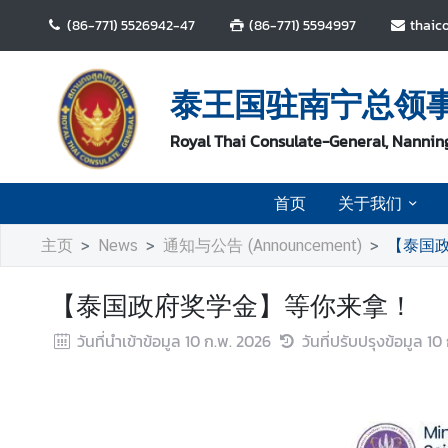
(86-771) 5526942-47
(86-771) 5594997
thaic
首
页
泰王国驻南宁总领
关
Royal Thai Consulate-General, Nannin
于
我
首页
关于我们
们
主页
News
通知与公告 (Announcement)
【泰国
新
闻
【泰国政府奖学金】等你来拿！
中
心
วันที่นำเข้าข้อมูล
10 ก.พ. 2026
วันที่ปรับปรุงข้อมูล
10
泰
国
旅