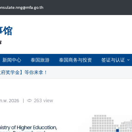
onsulate.nng@mfa.go.th
事馆
g
新闻中心
泰国旅游
泰国商务与投资
签证与认证
政府奖学金】等你来拿！
 ก.พ. 2026
|
263
view