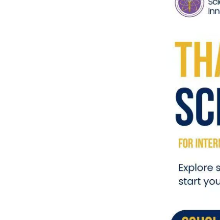
游
泰
国
商
务
与
投
资
签
证
与
认
证
泰
王
国