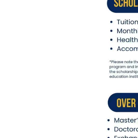
外
交
部