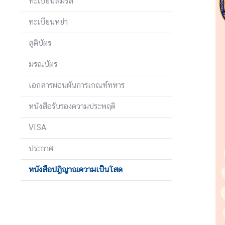
ทะเบียนสมรส
ญ่
ทะเบียนหย่า
ข่
สูติบัตร
า
มรณบัตร
ว
เอกสารผ่อนผันการเกณฑ์ทหาร
ท่
หนังสือรับรองความประพฤติ
อ
ง
VISA
เ
ที่
ประกาศ
ย
หนังสือปฏิญาณความเป็นโสด
ว
ธุ
ร