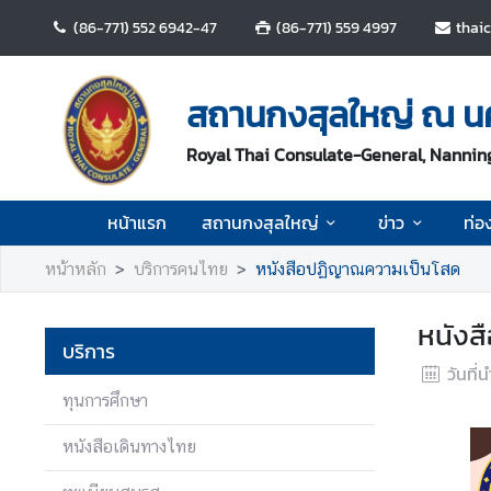
(86-771) 552 6942-47
(86-771) 559 4997
thai
ห
น้
สถานกงสุลใหญ่ ณ น
า
แ
Royal Thai Consulate-General, Nannin
ร
ก
หน้าแรก
สถานกงสุลใหญ่
ข่าว
ท่อง
ส
หน้าหลัก
บริการคนไทย
หนังสือปฏิญาณความเป็นโสด
ถ
า
หนังส
น
บริการ
ก
วันที่
ง
ทุนการศึกษา
สุ
ล
หนังสือเดินทางไทย
ใ
ห